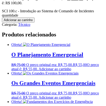
é: R$ 100,00.
SCI 100.c - Introdução ao Sistema de Comando de Incidentes
quantidade
Adicionar ao carrinho
Categoria:
Técnico
Produtos relacionados
Oferta!
O Planejamento Emergencial
R$
75,00
O preço original era: R$ 75,00.
R$
55,00
O preço
atual é: R$ 55,00.
Adicionar ao carrinho
Oferta!
Os Grandes Eventos Emergenciais
R$
75,00
O preço original era: R$ 75,00.
R$
55,00
O preço
atual é: R$ 55,00.
Adicionar ao carrinho
Oferta!