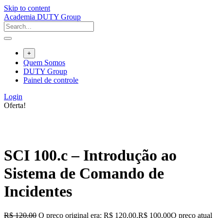
Skip to content
Academia DUTY Group
+
Quem Somos
DUTY Group
Painel de controle
Login
Oferta!
SCI 100.c – Introdução ao
Sistema de Comando de
Incidentes
R$
120,00
O preço original era: R$ 120,00.
R$
100,00
O preço atual