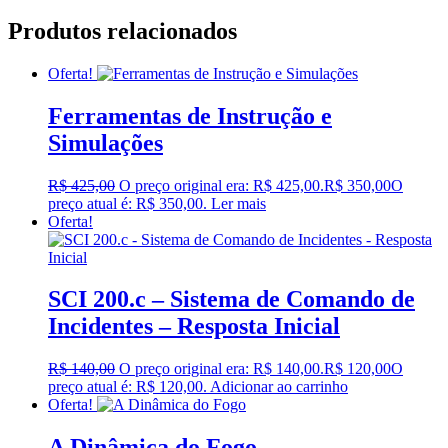
Produtos relacionados
Oferta!
Ferramentas de Instrução e
Simulações
R$
425,00
O preço original era: R$ 425,00.
R$
350,00
O
preço atual é: R$ 350,00.
Ler mais
Oferta!
SCI 200.c – Sistema de Comando de
Incidentes – Resposta Inicial
R$
140,00
O preço original era: R$ 140,00.
R$
120,00
O
preço atual é: R$ 120,00.
Adicionar ao carrinho
Oferta!
A Dinâmica do Fogo