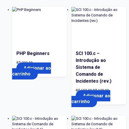
PHP Beginners
SCI 100.c –
Introdução ao
R$
299,00
Sistema de
Adicionar ao
carrinho
Comando de
Incidentes (rev.)
O
O
R$
150,00
R$
120,00
preço
preço
Adicionar ao
original
atual
carrinho
era:
é:
R$ 150,00.
R$ 120,00.