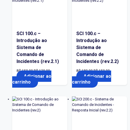
SCI 100.c –
SCI 100.c –
Introdução ao
Introdução ao
Sistema de
Sistema de
Comando de
Comando de
Incidentes (rev.2.1)
Incidentes (rev.2.2)
O
O
O
O
R$
150,00
R$
120,00
R$
180,00
R$
150,00
preço
preço
preço
preço
Adicionar ao
Adicionar ao
original
atual
original
atual
carrinho
carrinho
era:
é:
era:
é:
R$ 150,00.
R$ 120,00.
R$ 180,00.
R$ 150,00.