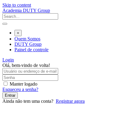
Skip to content
Academia DUTY Group
+
Quem Somos
DUTY Group
Painel de controle
Login
Olá, bem-vindo de volta!
Manter logado
Esqueceu a senha?
Entrar
Ainda não tem uma conta?
Registrar agora