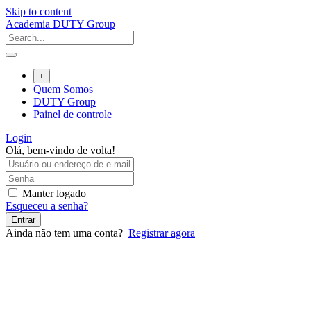
Skip to content
Academia DUTY Group
+
Quem Somos
DUTY Group
Painel de controle
Login
Olá, bem-vindo de volta!
Manter logado
Esqueceu a senha?
Entrar
Ainda não tem uma conta?
Registrar agora