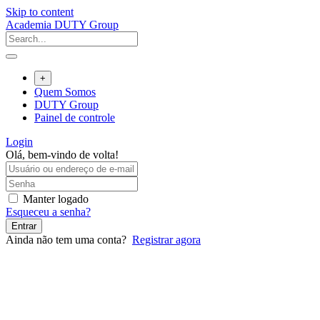
Skip to content
Academia DUTY Group
+
Quem Somos
DUTY Group
Painel de controle
Login
Olá, bem-vindo de volta!
Manter logado
Esqueceu a senha?
Entrar
Ainda não tem uma conta?
Registrar agora