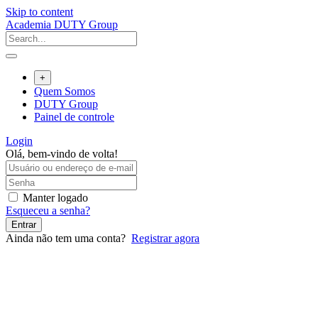
Skip to content
Academia DUTY Group
+
Quem Somos
DUTY Group
Painel de controle
Login
Olá, bem-vindo de volta!
Manter logado
Esqueceu a senha?
Entrar
Ainda não tem uma conta?
Registrar agora