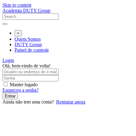
Skip to content
Academia DUTY Group
+
Quem Somos
DUTY Group
Painel de controle
Login
Olá, bem-vindo de volta!
Manter logado
Esqueceu a senha?
Entrar
Ainda não tem uma conta?
Registrar agora