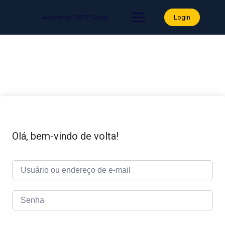
Skip
to
Academia DUTY Group
Login
content
Olá, bem-vindo de volta!