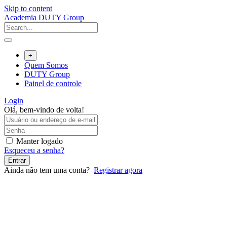
Skip to content
Academia DUTY Group
+
Quem Somos
DUTY Group
Painel de controle
Login
Olá, bem-vindo de volta!
Manter logado
Esqueceu a senha?
Entrar
Ainda não tem uma conta?
Registrar agora