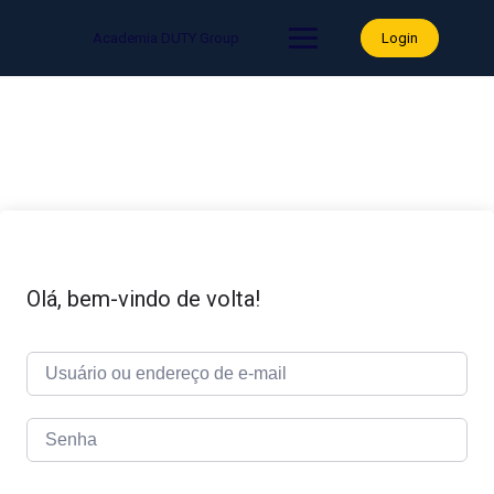
Skip
to
Academia DUTY Group
Login
content
Olá, bem-vindo de volta!