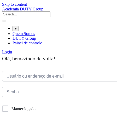
Skip to content
Academia DUTY Group
+
Quem Somos
DUTY Group
Painel de controle
Login
Olá, bem-vindo de volta!
Manter logado