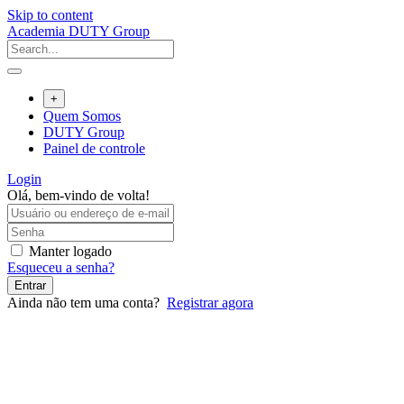
Skip to content
Academia DUTY Group
+
Quem Somos
DUTY Group
Painel de controle
Login
Olá, bem-vindo de volta!
Manter logado
Esqueceu a senha?
Entrar
Ainda não tem uma conta?
Registrar agora