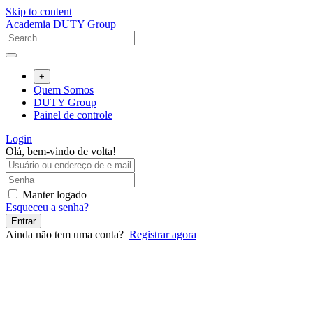
Skip to content
Academia DUTY Group
+
Quem Somos
DUTY Group
Painel de controle
Login
Olá, bem-vindo de volta!
Manter logado
Esqueceu a senha?
Entrar
Ainda não tem uma conta?
Registrar agora