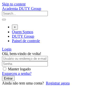
Skip to content
Academia DUTY Group
+
Quem Somos
DUTY Group
Painel de controle
Login
Olá, bem-vindo de volta!
Manter logado
Esqueceu a senha?
Entrar
Ainda não tem uma conta?
Registrar agora