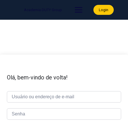
Skip
to
Academia DUTY Group
Login
content
Olá, bem-vindo de volta!