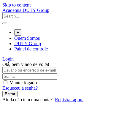
Skip to content
Academia DUTY Group
+
Quem Somos
DUTY Group
Painel de controle
Login
Olá, bem-vindo de volta!
Manter logado
Esqueceu a senha?
Entrar
Ainda não tem uma conta?
Registrar agora