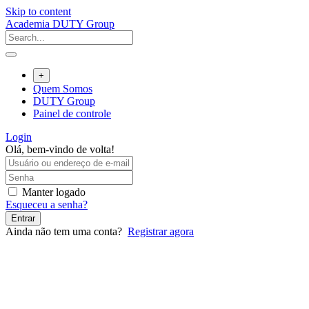
Skip to content
Academia DUTY Group
+
Quem Somos
DUTY Group
Painel de controle
Login
Olá, bem-vindo de volta!
Manter logado
Esqueceu a senha?
Entrar
Ainda não tem uma conta?
Registrar agora