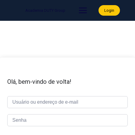
Skip
to
Academia DUTY Group
Login
content
Olá, bem-vindo de volta!