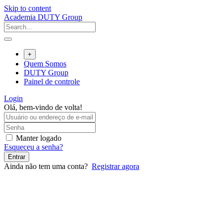
Skip to content
Academia DUTY Group
+
Quem Somos
DUTY Group
Painel de controle
Login
Olá, bem-vindo de volta!
Manter logado
Esqueceu a senha?
Entrar
Ainda não tem uma conta?
Registrar agora