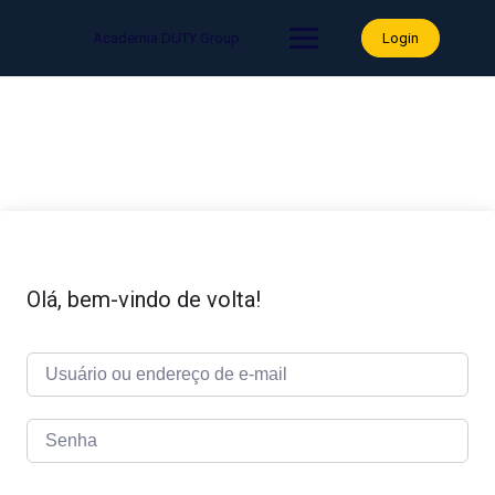
Skip
to
Academia DUTY Group
Login
content
Olá, bem-vindo de volta!