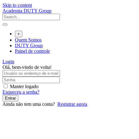
Skip to content
Academia DUTY Group
+
Quem Somos
DUTY Group
Painel de controle
Login
Olá, bem-vindo de volta!
Manter logado
Esqueceu a senha?
Entrar
Ainda não tem uma conta?
Registrar agora