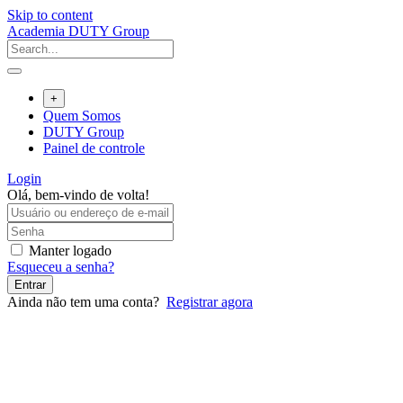
Skip to content
Academia DUTY Group
+
Quem Somos
DUTY Group
Painel de controle
Login
Olá, bem-vindo de volta!
Manter logado
Esqueceu a senha?
Entrar
Ainda não tem uma conta?
Registrar agora