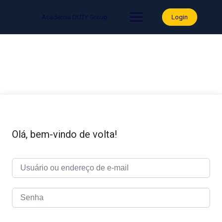
Skip
to
Academia DUTY Group
Login
content
Olá, bem-vindo de volta!