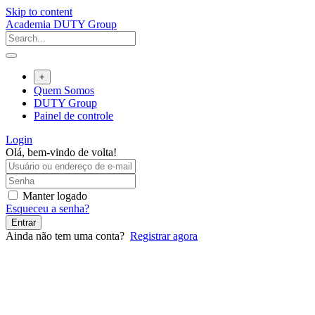
Skip to content
Academia DUTY Group
+
Quem Somos
DUTY Group
Painel de controle
Login
Olá, bem-vindo de volta!
Manter logado
Esqueceu a senha?
Entrar
Ainda não tem uma conta?
Registrar agora