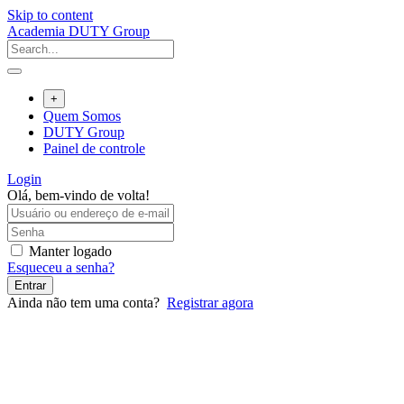
Skip to content
Academia DUTY Group
+
Quem Somos
DUTY Group
Painel de controle
Login
Olá, bem-vindo de volta!
Manter logado
Esqueceu a senha?
Entrar
Ainda não tem uma conta?
Registrar agora