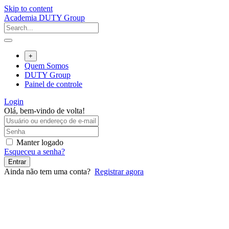
Skip to content
Academia DUTY Group
+
Quem Somos
DUTY Group
Painel de controle
Login
Olá, bem-vindo de volta!
Manter logado
Esqueceu a senha?
Entrar
Ainda não tem uma conta?
Registrar agora