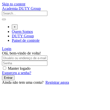
Skip to content
Academia DUTY Group
+
Quem Somos
DUTY Group
Painel de controle
Login
Olá, bem-vindo de volta!
Manter logado
Esqueceu a senha?
Entrar
Ainda não tem uma conta?
Registrar agora