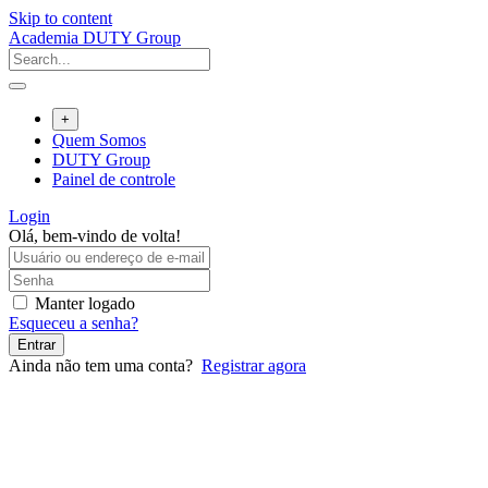
Skip to content
Academia DUTY Group
+
Quem Somos
DUTY Group
Painel de controle
Login
Olá, bem-vindo de volta!
Manter logado
Esqueceu a senha?
Entrar
Ainda não tem uma conta?
Registrar agora