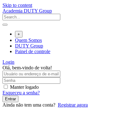
Skip to content
Academia DUTY Group
+
Quem Somos
DUTY Group
Painel de controle
Login
Olá, bem-vindo de volta!
Manter logado
Esqueceu a senha?
Entrar
Ainda não tem uma conta?
Registrar agora