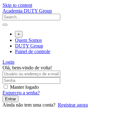
Skip to content
Academia DUTY Group
+
Quem Somos
DUTY Group
Painel de controle
Login
Olá, bem-vindo de volta!
Manter logado
Esqueceu a senha?
Entrar
Ainda não tem uma conta?
Registrar agora