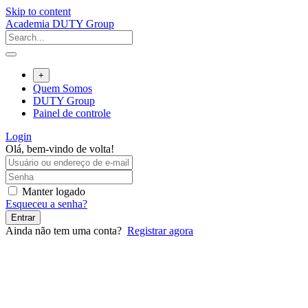
Skip to content
Academia DUTY Group
+
Quem Somos
DUTY Group
Painel de controle
Login
Olá, bem-vindo de volta!
Manter logado
Esqueceu a senha?
Entrar
Ainda não tem uma conta?
Registrar agora