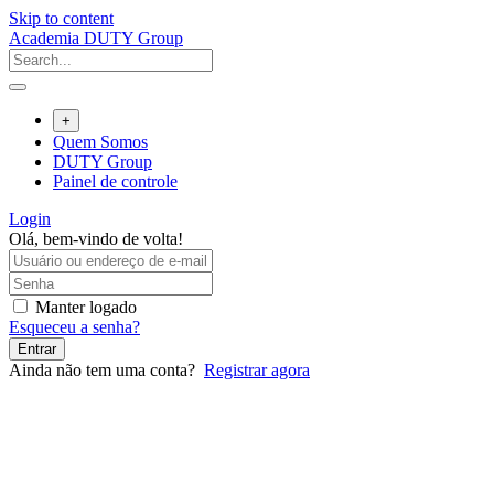
Skip to content
Academia DUTY Group
+
Quem Somos
DUTY Group
Painel de controle
Login
Olá, bem-vindo de volta!
Manter logado
Esqueceu a senha?
Entrar
Ainda não tem uma conta?
Registrar agora