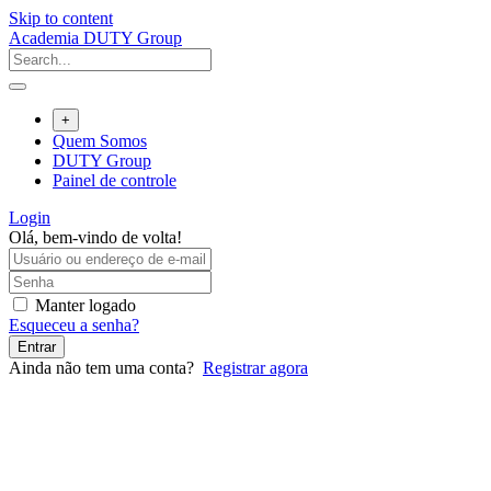
Skip to content
Academia DUTY Group
+
Quem Somos
DUTY Group
Painel de controle
Login
Olá, bem-vindo de volta!
Manter logado
Esqueceu a senha?
Entrar
Ainda não tem uma conta?
Registrar agora