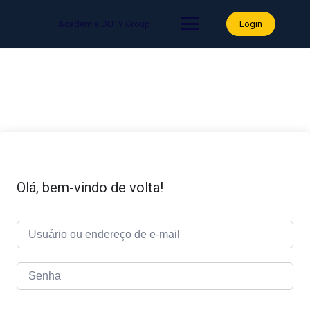
Skip
to
Academia DUTY Group
Login
content
Olá, bem-vindo de volta!