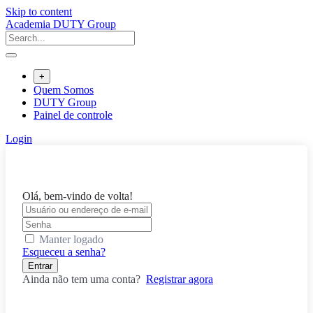
Skip to content
Academia DUTY Group
+
Quem Somos
DUTY Group
Painel de controle
Login
Olá, bem-vindo de volta!
Manter logado
Esqueceu a senha?
Entrar
Ainda não tem uma conta?
Registrar agora