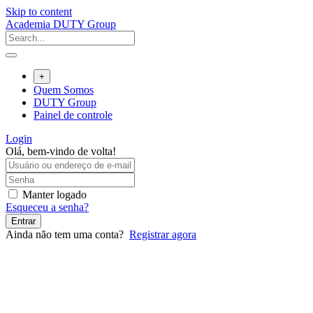
Skip to content
Academia DUTY Group
+
Quem Somos
DUTY Group
Painel de controle
Login
Olá, bem-vindo de volta!
Manter logado
Esqueceu a senha?
Entrar
Ainda não tem uma conta?
Registrar agora