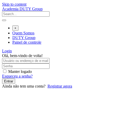
Skip to content
Academia DUTY Group
+
Quem Somos
DUTY Group
Painel de controle
Login
Olá, bem-vindo de volta!
Manter logado
Esqueceu a senha?
Entrar
Ainda não tem uma conta?
Registrar agora