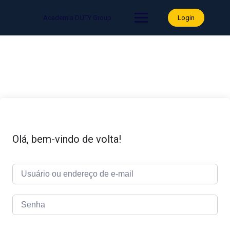
Skip
to
Academia DUTY Group
Login
content
Olá, bem-vindo de volta!