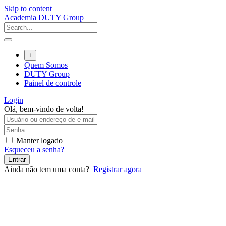
Skip to content
Academia DUTY Group
+
Quem Somos
DUTY Group
Painel de controle
Login
Olá, bem-vindo de volta!
Manter logado
Esqueceu a senha?
Entrar
Ainda não tem uma conta?
Registrar agora