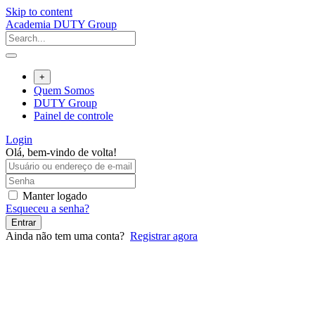
Skip to content
Academia DUTY Group
+
Quem Somos
DUTY Group
Painel de controle
Login
Olá, bem-vindo de volta!
Manter logado
Esqueceu a senha?
Entrar
Ainda não tem uma conta?
Registrar agora