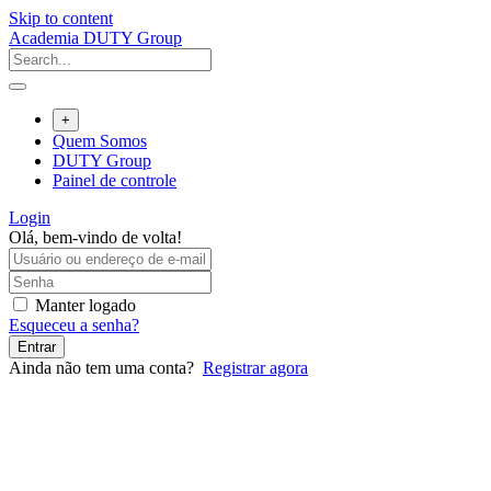
Skip to content
Academia DUTY Group
+
Quem Somos
DUTY Group
Painel de controle
Login
Olá, bem-vindo de volta!
Manter logado
Esqueceu a senha?
Entrar
Ainda não tem uma conta?
Registrar agora