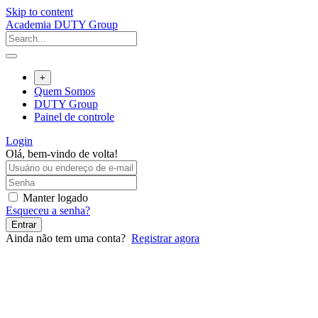
Skip to content
Academia DUTY Group
+
Quem Somos
DUTY Group
Painel de controle
Login
Olá, bem-vindo de volta!
Manter logado
Esqueceu a senha?
Entrar
Ainda não tem uma conta?
Registrar agora