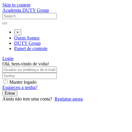
Skip to content
Academia DUTY Group
+
Quem Somos
DUTY Group
Painel de controle
Login
Olá, bem-vindo de volta!
Manter logado
Esqueceu a senha?
Entrar
Ainda não tem uma conta?
Registrar agora