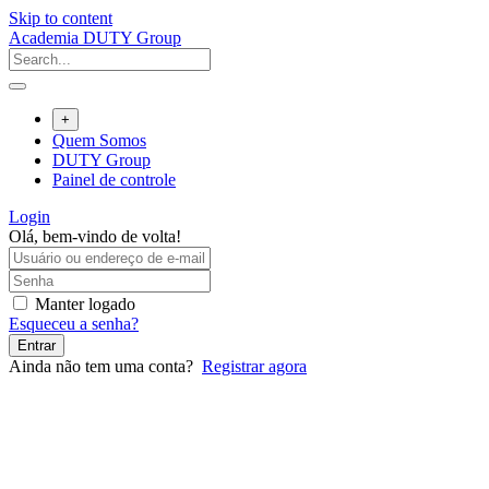
Skip to content
Academia DUTY Group
+
Quem Somos
DUTY Group
Painel de controle
Login
Olá, bem-vindo de volta!
Manter logado
Esqueceu a senha?
Entrar
Ainda não tem uma conta?
Registrar agora