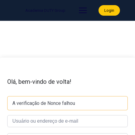
Skip
to
Academia DUTY Group
Login
content
Olá, bem-vindo de volta!
A verificação de Nonce falhou